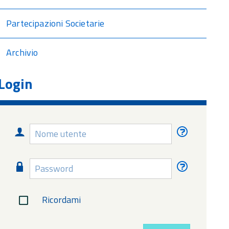
Partecipazioni Societarie
Archivio
Login
Nome
Nome
utente
utente
dimentica
Password
Password
dimentica
Ricordami