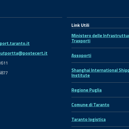
Link Utili
Ministero delle Infrastruttu
Trasporti
ort.taranto.it
autportta@postecert.it
Assoporti
1611
Shanghai International Ship
6877
Institute
Regione Puglia
Comune di Taranto
Taranto logistica