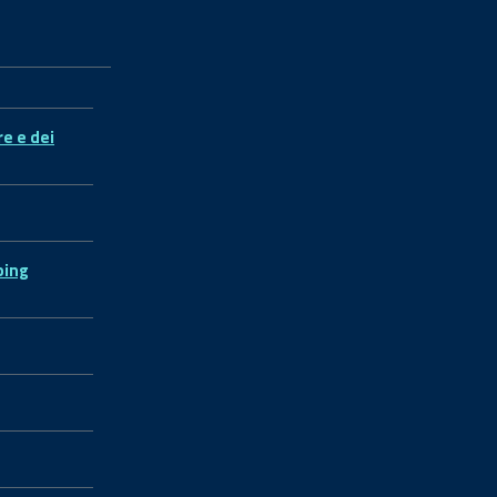
re e dei
ping