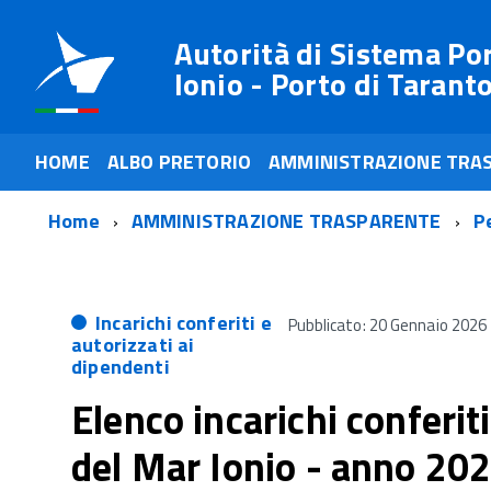
Autorità di Sistema Po
Ionio - Porto di Tarant
HOME
ALBO PRETORIO
AMMINISTRAZIONE TRA
Home
AMMINISTRAZIONE TRASPARENTE
P
Incarichi conferiti e
Pubblicato: 20 Gennaio 2026
autorizzati ai
dipendenti
Elenco incarichi conferit
del Mar Ionio - anno 20