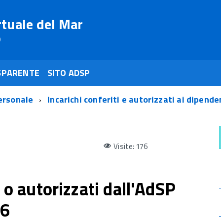
rtuale del Mar
o
SPARENTE
SITO ADSP
ersonale
Incarichi conferiti e autorizzati ai dipende
Visite: 176
i o autorizzati dall'AdSP
26