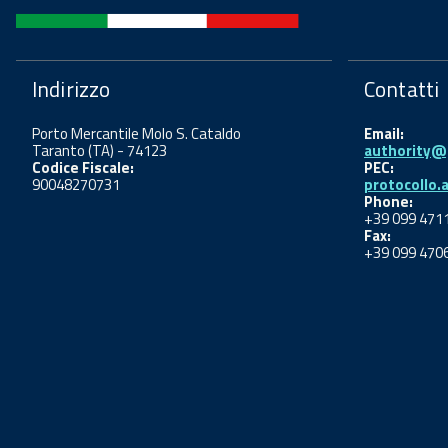
Indirizzo
Contatti
Porto Mercantile Molo S. Cataldo
Email:
Taranto (TA) - 74123
authority@p
Codice Fiscale:
PEC:
90048270731
protocollo.
Phone:
+39 099 471
Fax:
+39 099 470