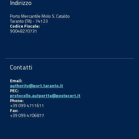
Indirizzo
Porto Mercantile Molo S. Cataldo
Taranto (TA) - 74123
Codice Fiscale:
90048270731
Contatti
Email:
authority@port.taranto.it
PEC:
protocollo.autportta@postecert.it
Phone:
+39 099 4711611
Fax:
+39 099 4706877