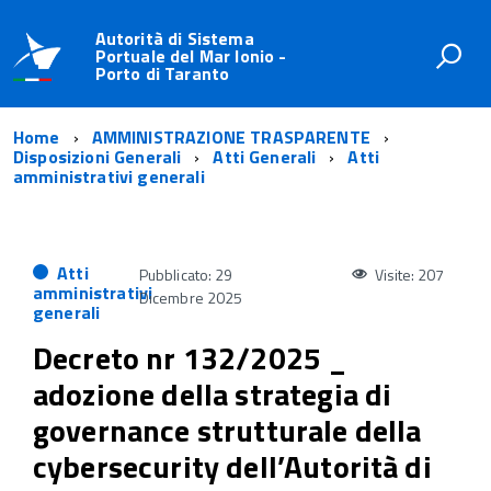
Autorità di Sistema
Portuale del Mar Ionio -
Porto di Taranto
Home
AMMINISTRAZIONE TRASPARENTE
Disposizioni Generali
Atti Generali
Atti
amministrativi generali
Atti
Pubblicato: 29
Visite: 207
amministrativi
Dicembre 2025
generali
Decreto nr 132/2025 _
adozione della strategia di
governance strutturale della
cybersecurity dell’Autorità di