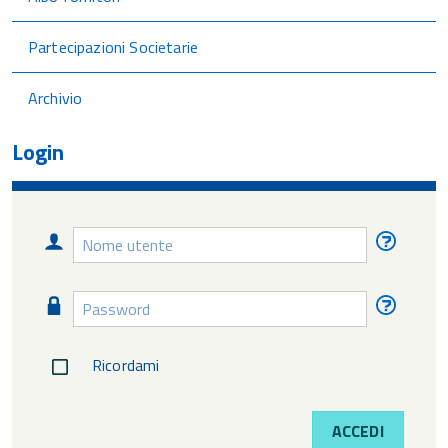
Partecipazioni Societarie
Archivio
Login
Nome
Nome
utente
utente
diment
Password
Passw
diment
Ricordami
ACCEDI