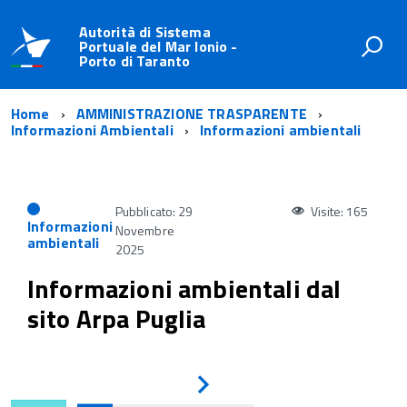
Autorità di Sistema
Portuale del Mar Ionio -
Porto di Taranto
Home
AMMINISTRAZIONE TRASPARENTE
Informazioni Ambientali
Informazioni ambientali
Pubblicato: 29
Visite: 165
Informazioni
Novembre
ambientali
2025
Informazioni ambientali dal
sito Arpa Puglia
Avanti