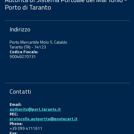
Porto di Taranto
Indirizzo
Porto Mercantile Molo S. Cataldo
Taranto (TA) - 74123
Codice Fiscale:
90048270731
Contatti
Email:
authority@port.taranto.it
PEC:
protocollo.autportta@postecert.it
Phone:
+39 099 4711611
Fax: