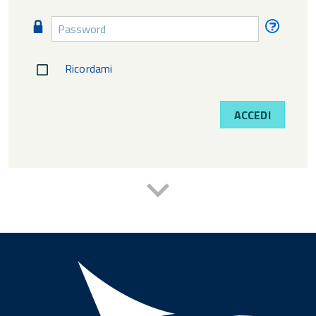
diment
Password
Passw
diment
Ricordami
ACCEDI