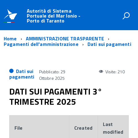
Autorità di Sistema
Portuale del Mar Ionio -
Porto di Taranto
Home
AMMINISTRAZIONE TRASPARENTE
Pagamenti dell'amministrazione
Dati sui pagamenti
Dati sui
Pubblicato: 29
Visite: 210
pagamenti
Ottobre 2025
DATI SUI PAGAMENTI 3°
TRIMESTRE 2025
Last
File
Created
modified