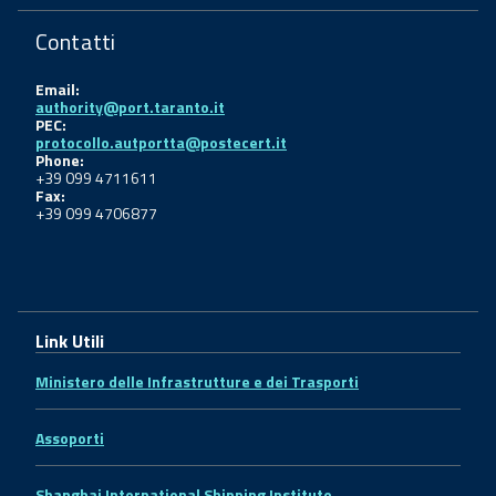
Contatti
Email:
authority@port.taranto.it
PEC:
protocollo.autportta@postecert.it
Phone:
+39 099 4711611
Fax:
+39 099 4706877
Link Utili
Ministero delle Infrastrutture e dei Trasporti
Assoporti
Shanghai International Shipping Institute