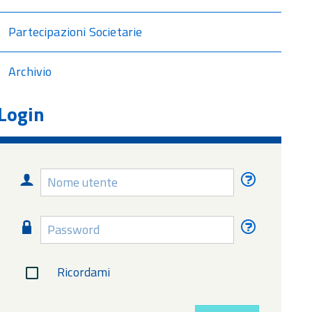
Partecipazioni Societarie
Archivio
Login
Nome
Nome
utente
utente
dimentica
Password
Password
dimentica
Ricordami