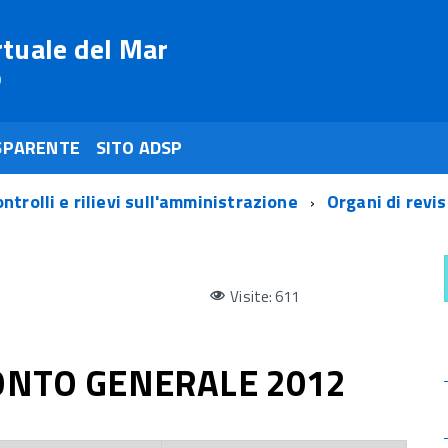
rtuale del Mar
o
SPARENTE
SITO ADSP
ntrolli e rilievi sull'amministrazione
Organi di revi
Visite: 611
ONTO GENERALE 2012