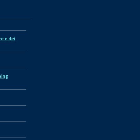
re e dei
ping