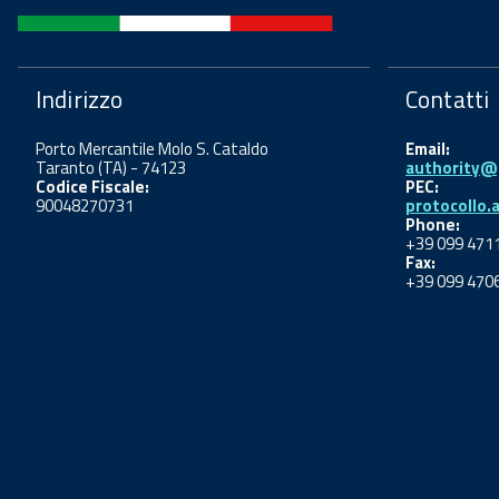
Indirizzo
Contatti
Porto Mercantile Molo S. Cataldo
Email:
Taranto (TA) - 74123
authority@p
Codice Fiscale:
PEC:
90048270731
protocollo.
Phone:
+39 099 471
Fax:
+39 099 470