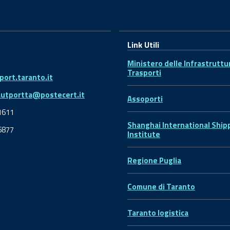
Link Utili
Ministero delle Infrastruttu
Trasporti
ort.taranto.it
autportta@postecert.it
Assoporti
1611
Shanghai International Ship
6877
Institute
Regione Puglia
Comune di Taranto
Taranto logistica