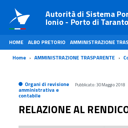
Autorità di Sistema Po
Ionio - Porto di Tarant
HOME
ALBO PRETORIO
AMMINISTRAZIONE TRA
Home
AMMINISTRAZIONE TRASPARENTE
Co
Organi di revisione
Pubblicato: 30 Maggio 2018
amministrativa e
contabile
RELAZIONE AL RENDIC