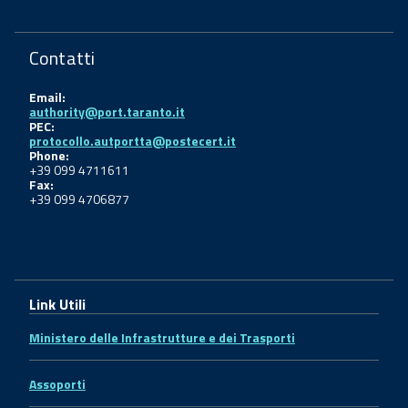
Contatti
Email:
authority@port.taranto.it
PEC:
protocollo.autportta@postecert.it
Phone:
+39 099 4711611
Fax:
+39 099 4706877
Link Utili
Ministero delle Infrastrutture e dei Trasporti
Assoporti