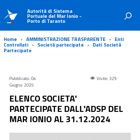
Autorità di Sistema
Portuale del Mar Ionio -
Porto di Taranto
Home
AMMINISTRAZIONE TRASPARENTE
Enti
Controllati
Società partecipate
Dati Società
Partecipate
Pubblicato: 04
Visite: 329
Giugno 2025
ELENCO SOCIETA'
PARTECIPATE DALL'ADSP DEL
MAR IONIO AL 31.12.2024