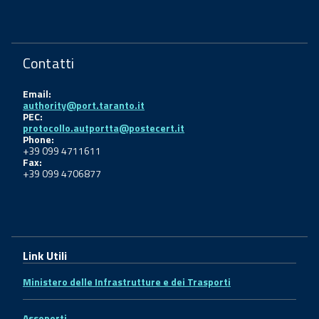
Contatti
Email:
authority@port.taranto.it
PEC:
protocollo.autportta@postecert.it
Phone:
+39 099 4711611
Fax:
+39 099 4706877
Link Utili
Ministero delle Infrastrutture e dei Trasporti
Assoporti