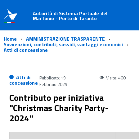
Autorità di Sistema Portuale del
Mar Ionio - Porto di Taranto
Home
AMMINISTRAZIONE TRASPARENTE
Sovvenzioni, contributi, sussidi, vantaggi economici
Atti di concessione
Atti di
Pubblicato: 19
Visite: 400
concessione
Febbraio 2025
Contributo per iniziativa
"Christmas Charity Party-
2024"