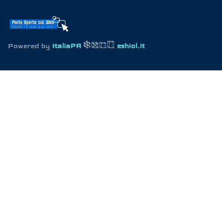
Powered by
ItaliaPA
eshiol.it