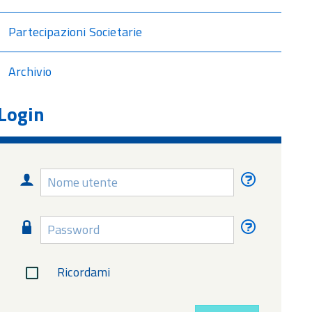
Partecipazioni Societarie
Archivio
Login
Nome
Nome
utente
utente
dimentica
Password
Password
dimentica
Ricordami