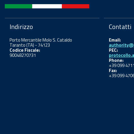
Indirizzo
Contatti
Porto Mercantile Molo S. Cataldo
Email:
Taranto (TA) - 74123
authority@p
Codice Fiscale:
PEC:
90048270731
protocollo.
Phone:
+39 099 471
Fax:
+39 099 470