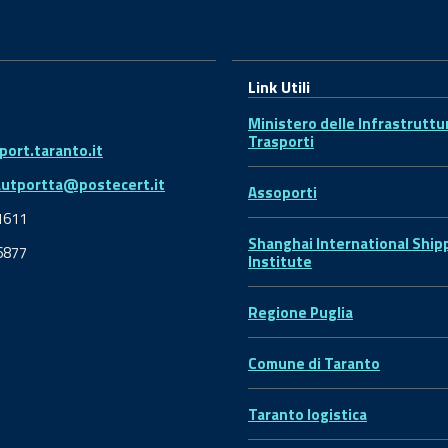
Link Utili
Ministero delle Infrastruttu
Trasporti
ort.taranto.it
autportta@postecert.it
Assoporti
1611
Shanghai International Ship
6877
Institute
Regione Puglia
Comune di Taranto
Taranto logistica