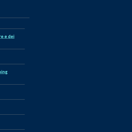
re e dei
ping