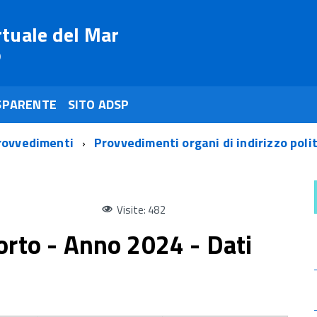
rtuale del Mar
o
SPARENTE
SITO ADSP
rovvedimenti
Provvedimenti organi di indirizzo poli
Visite: 482
orto - Anno 2024 - Dati