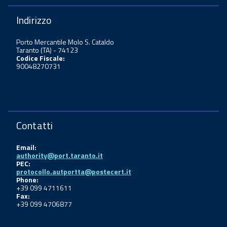
Indirizzo
Porto Mercantile Molo S. Cataldo
Taranto (TA) - 74123
Codice Fiscale:
90048270731
Contatti
Email:
authority@port.taranto.it
PEC:
protocollo.autportta@postecert.it
Phone:
+39 099 4711611
Fax:
+39 099 4706877