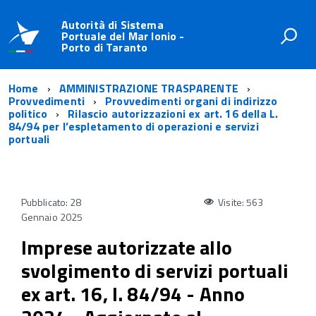
Autorità di Sistema
Portuale del Mar Ionio -
Porto di Taranto
Home
AMMINISTRAZIONE TRASPARENTE
Provvedimenti
Provvedimenti organi di indirizzo
politico
Rilascio autorizzazioni ex art. 16 della L.
84/94 per l’espletamento di operazioni e servizi
portuali
Pubblicato: 28
Visite: 563
Gennaio 2025
Imprese autorizzate allo
svolgimento di servizi portuali
ex art. 16, l. 84/94 - Anno