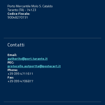
Porto Mercantile Molo S. Cataldo
Taranto (TA) - 74123
Codice Fiscale:
90048270731
Contatti
Email:
authority@port.taranto.it
PEC:
protocollo.autportta@postecert.it
Phone:
+39 099 4711611
Fax:
+39 099 4706877