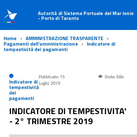
Autorità di Sistema Portuale del Mar Ionio
- Porto di Taranto
Home
AMMINISTRAZIONE TRASPARENTE
Pagamenti dell'amministrazione
Indicatore di
tempestività dei pagamenti
Pubblicato: 15
Visite: 684
Indicatore di
Luglio 2019
tempestività
dei
pagamenti
INDICATORE DI TEMPESTIVITA'
- 2° TRIMESTRE 2019