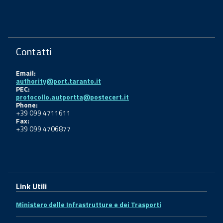
Contatti
Email:
authority@port.taranto.it
PEC:
protocollo.autportta@postecert.it
Phone:
+39 099 4711611
Fax:
+39 099 4706877
Link Utili
Ministero delle Infrastrutture e dei Trasporti