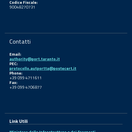
Codice Fiscale:
90048270731
Contatti
Email:
authority@port.taranto.it
PEC:
protocollo.autportta@postecert.it
Phone:
+39 099 4711611
Fax:
+39 099 4706877
Link Utili
Ministero delle Infrastrutture e dei Trasporti