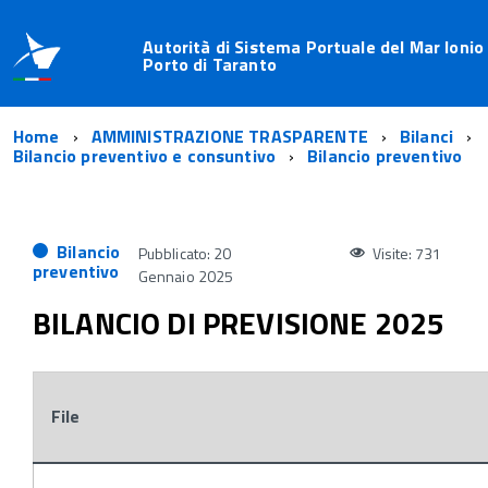
Autorità di Sistema Portuale del Mar Ionio
Porto di Taranto
Home
AMMINISTRAZIONE TRASPARENTE
Bilanci
Bilancio preventivo e consuntivo
Bilancio preventivo
Bilancio
Pubblicato: 20
Visite: 731
preventivo
Gennaio 2025
BILANCIO DI PREVISIONE 2025
File
Attachments: