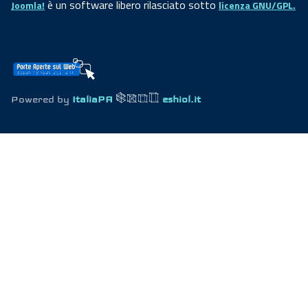
è un software libero rilasciato sotto
Joomla!
licenza GNU/GPL.
Powered by
ItaliaPA
eshiol.it