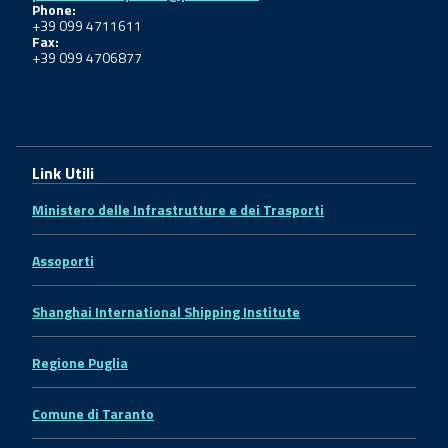
Phone:
+39 099 4711611
Fax:
+39 099 4706877
Link Utili
Ministero delle Infrastrutture e dei Trasporti
Assoporti
Shanghai International Shipping Institute
Regione Puglia
Comune di Taranto