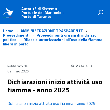
Autorità di Sistema
Portuale del Mar Ionio -
Porto di Taranto
Home
AMMINISTRAZIONE TRASPARENTE
Provvedimenti
Provvedimenti organi di indirizzo
politico
Rilascio autorizzazioni all’uso della fiamma
libera in porto
Pubblicato: 16
Visite: 490
Gennaio 2025
Dichiarazioni inizio attività uso
fiamma - anno 2025
Dichiarazioni inizio attività uso fiamma - anno 2025