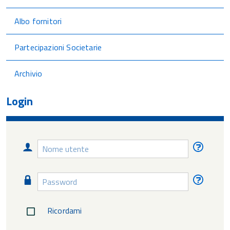
Albo fornitori
Partecipazioni Societarie
Archivio
Login
Nome
Nome
utente
utente
diment
Password
Passw
diment
Ricordami