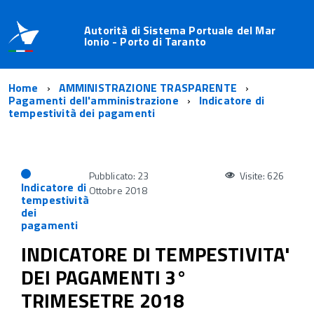
Autorità di Sistema Portuale del Mar
Ionio - Porto di Taranto
Home
AMMINISTRAZIONE TRASPARENTE
Pagamenti dell'amministrazione
Indicatore di
tempestività dei pagamenti
Pubblicato: 23
Visite: 626
Indicatore di
Ottobre 2018
tempestività
dei
pagamenti
INDICATORE DI TEMPESTIVITA'
DEI PAGAMENTI 3°
TRIMESETRE 2018