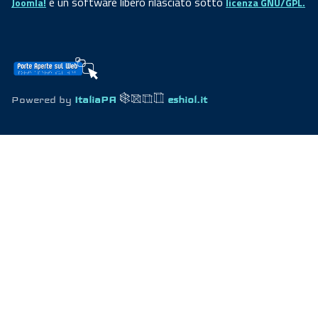
è un software libero rilasciato sotto
Joomla!
licenza GNU/GPL.
Powered by
ItaliaPA
eshiol.it