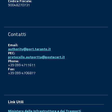
Codice Fiscale:
90048270731
Contatti
Email:
authority@port.taranto.it
PEC:
protocollo.autportta@postecert.it
Phone:
+39 099 4711611
Fax:
+39 099 4706877
Link Utili
Ministero delle Infrastrutture e dei Trasporti