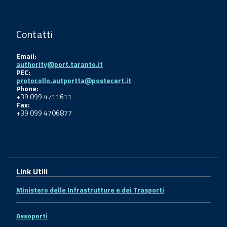
Contatti
Email:
authority@port.taranto.it
PEC:
protocollo.autportta@postecert.it
Phone:
+39 099 4711611
Fax:
+39 099 4706877
Link Utili
Ministero delle Infrastrutture e dei Trasporti
Assoporti