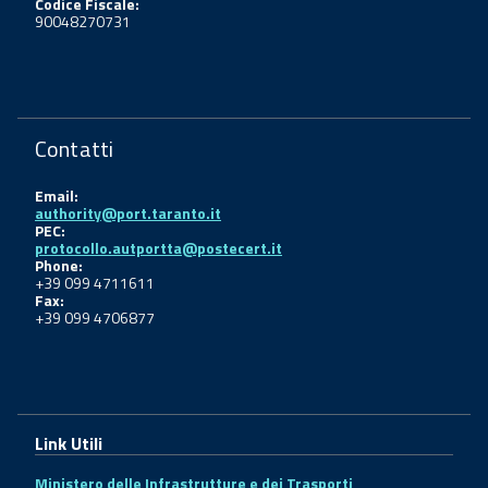
Codice Fiscale:
90048270731
Contatti
Email:
authority@port.taranto.it
PEC:
protocollo.autportta@postecert.it
Phone:
+39 099 4711611
Fax:
+39 099 4706877
Link Utili
Ministero delle Infrastrutture e dei Trasporti