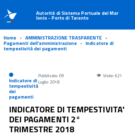
Autorità di Sistema Portuale del Mar
Ionio - Porto di Taranto
Home
AMMINISTRAZIONE TRASPARENTE
Pagamenti dell'amministrazione
Indicatore di
tempestività dei pagamenti
Pubblicato: 09
Visite: 621
Indicatore di
Luglio 2018
tempestività
dei
pagamenti
INDICATORE DI TEMPESTIVITA'
DEI PAGAMENTI 2°
TRIMESTRE 2018