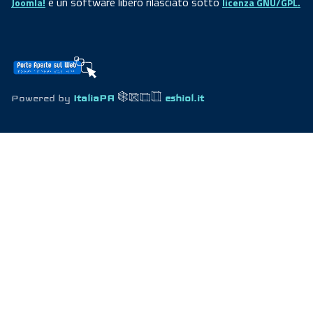
è un software libero rilasciato sotto
Joomla!
licenza GNU/GPL.
Powered by
ItaliaPA
eshiol.it