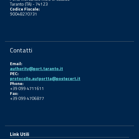
Taranto (TA) - 74123
Codice Fiscale:
90048270731
Contatti
Email:
authority@port.taranto.it
PEC:
protocollo.autportta@postecert.it
Phone:
+39 099 4711611
Fax:
+39 099 4706877
Link Utili