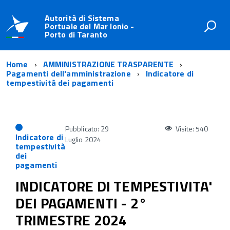
Autorità di Sistema
Portuale del Mar Ionio -
Porto di Taranto
Home
AMMINISTRAZIONE TRASPARENTE
Pagamenti dell'amministrazione
Indicatore di
tempestività dei pagamenti
Pubblicato: 29
Visite: 540
Indicatore di
Luglio 2024
tempestività
dei
pagamenti
INDICATORE DI TEMPESTIVITA'
DEI PAGAMENTI - 2°
TRIMESTRE 2024