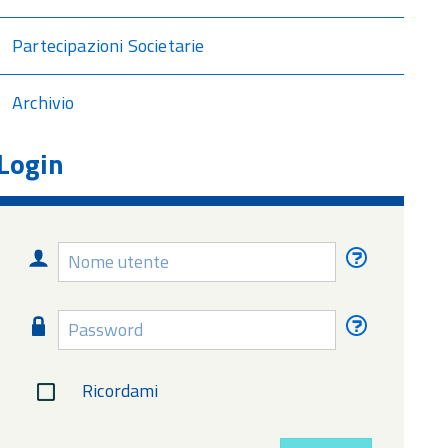
Partecipazioni Societarie
Archivio
Login
Nome
Nome
utente
utente
dimentica
Password
Password
dimentica
Ricordami