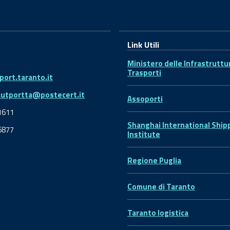
Link Utili
Ministero delle Infrastruttu
Trasporti
ort.taranto.it
autportta@postecert.it
Assoporti
1611
Shanghai International Ship
6877
Institute
Regione Puglia
Comune di Taranto
Taranto logistica