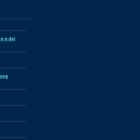
re e dei
ping