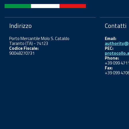
Indirizzo
Contatti
Porto Mercantile Molo S. Cataldo
Email:
Taranto (TA) - 74123
authority@p
Codice Fiscale:
PEC:
90048270731
protocollo.
Phone:
+39 099 471
Fax:
+39 099 470