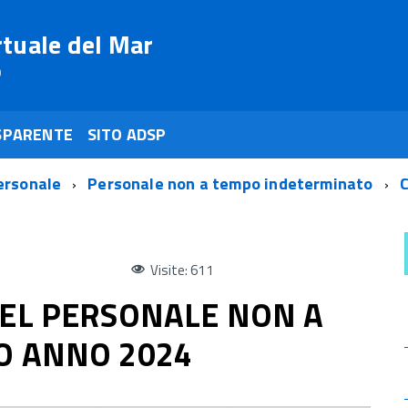
rtuale del Mar
o
SPARENTE
SITO ADSP
ersonale
Personale non a tempo indeterminato
C
Visite: 611
EL PERSONALE NON A
O ANNO 2024