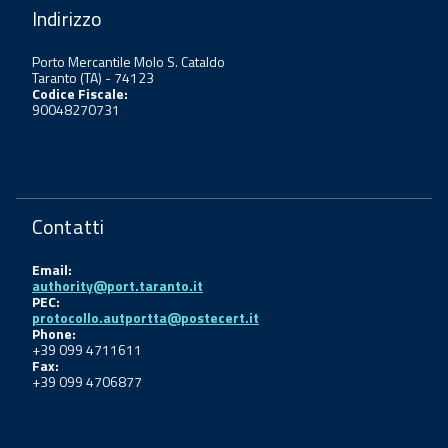
Indirizzo
Porto Mercantile Molo S. Cataldo
Taranto (TA) - 74123
Codice Fiscale:
90048270731
Contatti
Email:
authority@port.taranto.it
PEC:
protocollo.autportta@postecert.it
Phone:
+39 099 4711611
Fax:
+39 099 4706877