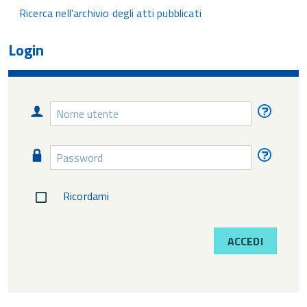
Ricerca nell'archivio degli atti pubblicati
Login
Nome
Nome
utente
utente
diment
Password
Passw
diment
Ricordami
ACCEDI