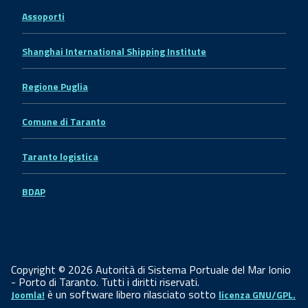
Assoporti
Shanghai International Shipping Institute
Regione Puglia
Comune di Taranto
Taranto logistica
BDAP
Copyright © 2026 Autorità di Sistema Portuale del Mar Ionio
- Porto di Taranto. Tutti i diritti riservati.
è un software libero rilasciato sotto
Joomla!
licenza GNU/GPL.