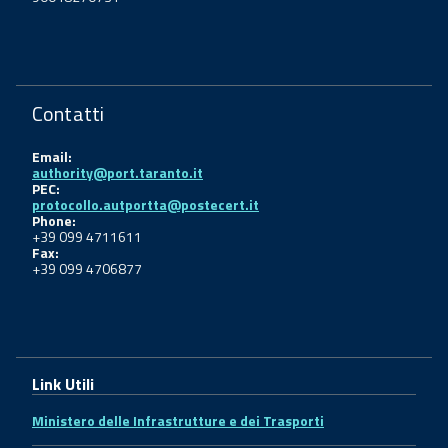
Contatti
Email:
authority@port.taranto.it
PEC:
protocollo.autportta@postecert.it
Phone:
+39 099 4711611
Fax:
+39 099 4706877
Link Utili
Ministero delle Infrastrutture e dei Trasporti