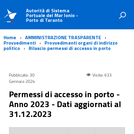
Autorità di Sistema
Portuale del Mar Ionio -
Porto di Taranto
Home
AMMINISTRAZIONE TRASPARENTE
Provvedimenti
Provvedimenti organi di indirizzo
politico
Rilascio permessi di accesso in porto
Pubblicato: 30
Visite: 633
Gennaio 2024
Permessi di accesso in porto -
Anno 2023 - Dati aggiornati al
31.12.2023