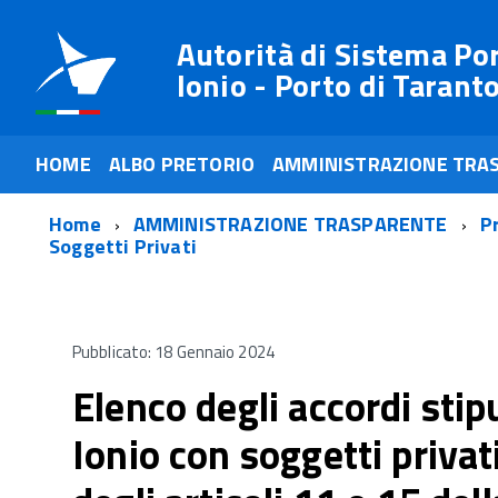
Autorità di Sistema Po
Ionio - Porto di Tarant
HOME
ALBO PRETORIO
AMMINISTRAZIONE TRA
Home
AMMINISTRAZIONE TRASPARENTE
P
Soggetti Privati
Pubblicato: 18 Gennaio 2024
Elenco degli accordi stip
Ionio con soggetti privati