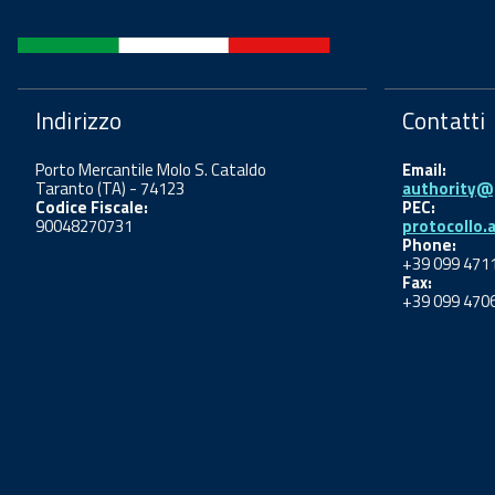
Indirizzo
Contatti
Porto Mercantile Molo S. Cataldo
Email:
Taranto (TA) - 74123
authority@p
Codice Fiscale:
PEC:
90048270731
protocollo.
Phone:
+39 099 471
Fax:
+39 099 470