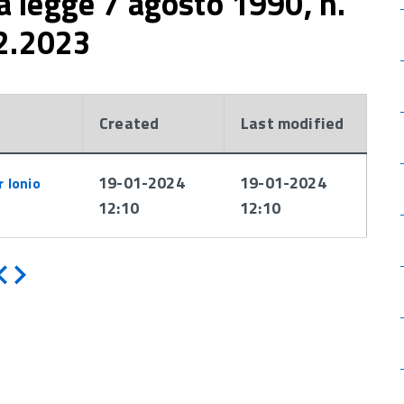
lla legge 7 agosto 1990, n.
12.2023
Created
Last modified
19-01-2024
19-01-2024
r Ionio
12:10
12:10
Indietro
Avanti