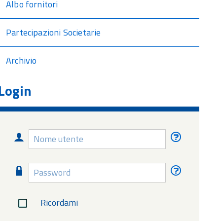
Albo fornitori
Partecipazioni Societarie
Archivio
Login
Nome
Nome
utente
utente
dimentica
Password
Password
dimentica
Ricordami