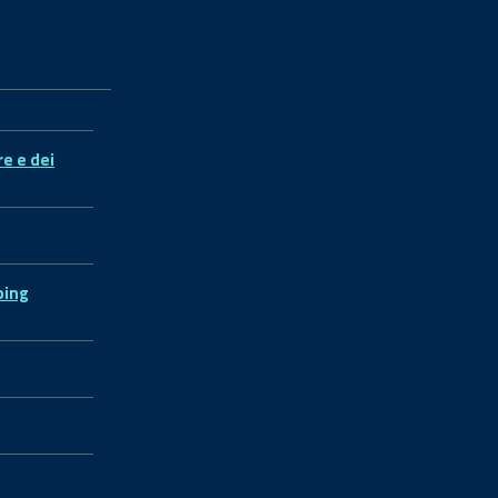
re e dei
ping