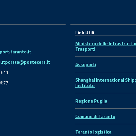
Link Utili
Ministero delle Infrastruttu
Trasporti
ort.taranto.it
autportta@postecert.it
Assoporti
1611
Shanghai International Ship
6877
Institute
Regione Puglia
Comune di Taranto
Taranto logistica