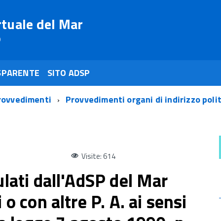
rtuale del Mar
o
SPARENTE
SITO ADSP
rovvedimenti
Provvedimenti organi di indirizzo poli
Visite: 614
ulati dall'AdSP del Mar
 o con altre P. A. ai sensi