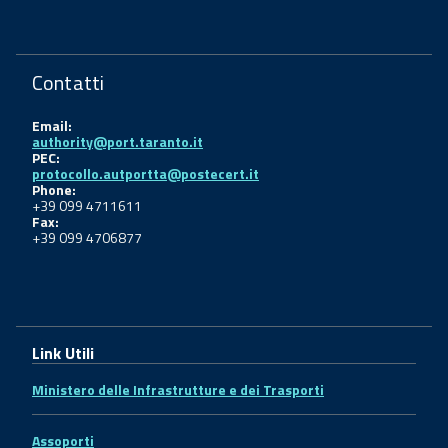
Contatti
Email:
authority@port.taranto.it
PEC:
protocollo.autportta@postecert.it
Phone:
+39 099 4711611
Fax:
+39 099 4706877
Link Utili
Ministero delle Infrastrutture e dei Trasporti
Assoporti