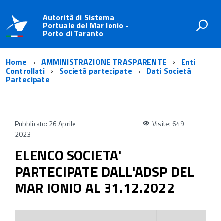
Autorità di Sistema
Portuale del Mar Ionio -
Porto di Taranto
Home
AMMINISTRAZIONE TRASPARENTE
Enti
Controllati
Società partecipate
Dati Società
Partecipate
Pubblicato: 26 Aprile
Visite: 649
2023
ELENCO SOCIETA'
PARTECIPATE DALL'ADSP DEL
MAR IONIO AL 31.12.2022