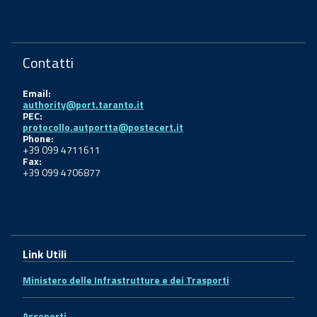
Contatti
Email:
authority@port.taranto.it
PEC:
protocollo.autportta@postecert.it
Phone:
+39 099 4711611
Fax:
+39 099 4706877
Link Utili
Ministero delle Infrastrutture e dei Trasporti
Assoporti