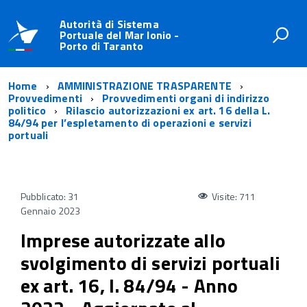
Autorità di Sistema
Portuale del Mar Ionio -
Porto di Taranto
Home
AMMINISTRAZIONE TRASPARENTE
Provvedimenti
Provvedimenti organi di indirizzo
politico
Rilascio autorizzazioni ex art. 16 della L.
84/94 per l’espletamento di operazioni e servizi
portuali
Pubblicato: 31
Visite: 711
Gennaio 2023
Imprese autorizzate allo
svolgimento di servizi portuali
ex art. 16, l. 84/94 - Anno