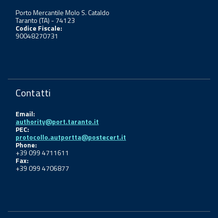
Porto Mercantile Molo S. Cataldo
Taranto (TA) - 74123
Codice Fiscale:
90048270731
Contatti
Email:
authority@port.taranto.it
PEC:
protocollo.autportta@postecert.it
Phone:
+39 099 4711611
Fax:
+39 099 4706877