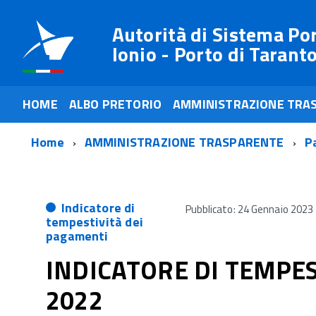
Autorità di Sistema Po
Ionio - Porto di Tarant
HOME
ALBO PRETORIO
AMMINISTRAZIONE TRA
Home
AMMINISTRAZIONE TRASPARENTE
P
Indicatore di
Pubblicato: 24 Gennaio 2023
tempestività dei
pagamenti
INDICATORE DI TEMPES
2022