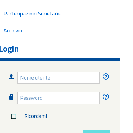
Partecipazioni Societarie
Archivio
Login
Nome
Nome
utente
utente
dimentica
Password
Password
dimentica
Ricordami