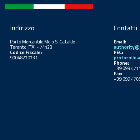
Indirizzo
Contatti
Porto Mercantile Molo S. Cataldo
Email:
Taranto (TA) - 74123
authority@p
Codice Fiscale:
PEC:
90048270731
protocollo.
Phone:
+39 099 471
Fax:
+39 099 470