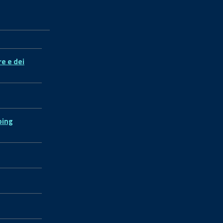
re e dei
ping