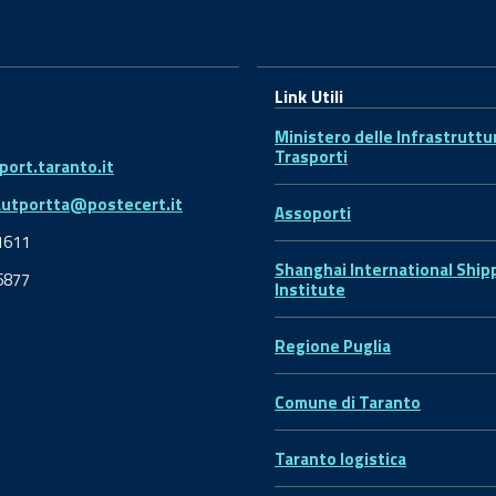
Link Utili
Ministero delle Infrastruttu
Trasporti
ort.taranto.it
autportta@postecert.it
Assoporti
1611
Shanghai International Ship
6877
Institute
Regione Puglia
Comune di Taranto
Taranto logistica