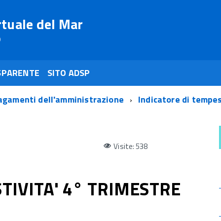
rtuale del Mar
o
SPARENTE
SITO ADSP
agamenti dell'amministrazione
Indicatore di tempe
Visite: 538
TIVITA' 4° TRIMESTRE