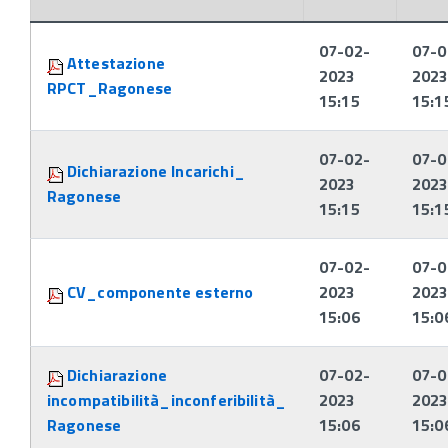
Attachments:
07-02-
07-0
Attestazione
2023
202
RPCT_Ragonese
15:15
15:1
07-02-
07-0
Dichiarazione Incarichi_
2023
202
Ragonese
15:15
15:1
07-02-
07-0
CV_componente esterno
2023
202
15:06
15:0
Dichiarazione
07-02-
07-0
incompatibilità_inconferibilità_
2023
202
Ragonese
15:06
15:0