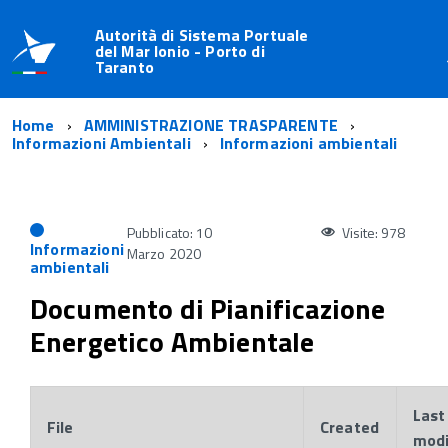
Autorità di Sistema Portuale
del Mar Ionio - Porto di
Taranto
Home
AMMINISTRAZIONE TRASPARENTE
Informazioni Ambientali
Informazioni ambientali
Pubblicato: 10
Visite: 978
Informazioni
Marzo 2020
ambientali
Documento di Pianificazione
Energetico Ambientale
Last
File
Created
modi