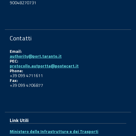
90048270731
Contatti
Email:
authority@port.taranto.it
PEC:
protocollo.autportta@postecert.it
Phone:
+39 099 4711611
Fax:
+39 099 4706877
Link Utili
Ministero delle Infrastrutture e dei Trasporti