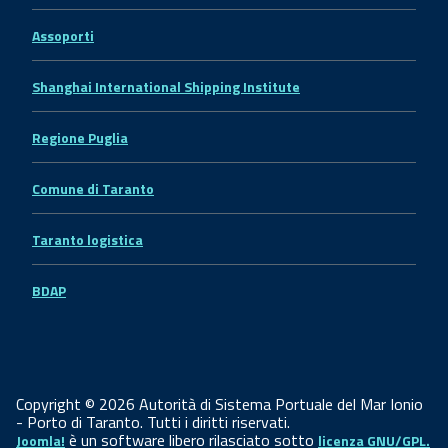
Assoporti
Shanghai International Shipping Institute
Regione Puglia
Comune di Taranto
Taranto logistica
BDAP
Copyright © 2026 Autorità di Sistema Portuale del Mar Ionio
- Porto di Taranto. Tutti i diritti riservati.
è un software libero rilasciato sotto
Joomla!
licenza GNU/GPL.