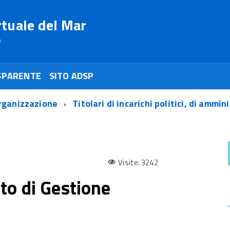
rtuale del Mar
o
SPARENTE
SITO ADSP
rganizzazione
Titolari di incarichi politici, di ammi
Visite: 3242
to di Gestione