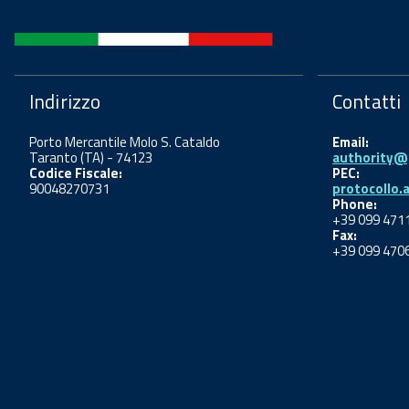
Indirizzo
Contatti
Porto Mercantile Molo S. Cataldo
Email:
Taranto (TA) - 74123
authority@p
Codice Fiscale:
PEC:
90048270731
protocollo.
Phone:
+39 099 471
Fax:
+39 099 470