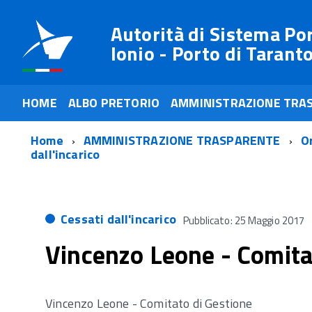
Autorità di Sistema Po
Ionio - Porto di Tarant
HOME
ALBO PRETORIO
AMMINISTRAZIONE TRA
Home
AMMINISTRAZIONE TRASPARENTE
O
dall'incarico
Cessati dall'incarico
Pubblicato: 25 Maggio 2017
Vincenzo Leone - Comita
Vincenzo Leone - Comitato di Gestione