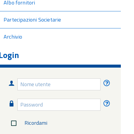
Albo fornitori
Partecipazioni Societarie
Archivio
Login
Nome
Nome
utente
utente
dimentica
Password
Password
dimentica
Ricordami