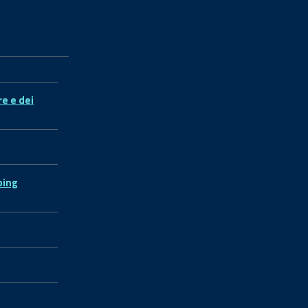
re e dei
ping