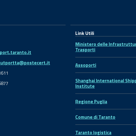
Link Utili
Ministero delle Infrastruttu
Trasporti
ort.taranto.it
autportta@postecert.it
Assoporti
1611
Shanghai International Ship
6877
Institute
Regione Puglia
Comune di Taranto
Taranto logistica