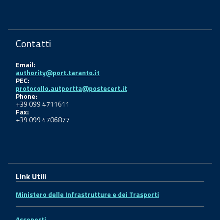
Contatti
Email:
authority@port.taranto.it
PEC:
protocollo.autportta@postecert.it
Phone:
+39 099 4711611
Fax:
+39 099 4706877
Link Utili
Ministero delle Infrastrutture e dei Trasporti
Assoporti