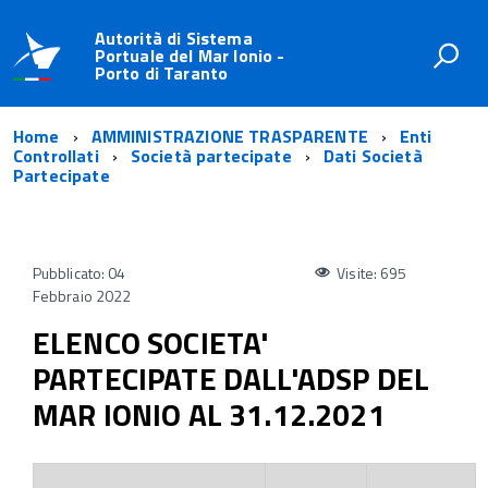
Autorità di Sistema
Portuale del Mar Ionio -
Porto di Taranto
Home
AMMINISTRAZIONE TRASPARENTE
Enti
Controllati
Società partecipate
Dati Società
Partecipate
Pubblicato: 04
Visite: 695
Febbraio 2022
ELENCO SOCIETA'
PARTECIPATE DALL'ADSP DEL
MAR IONIO AL 31.12.2021