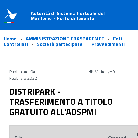
Autorità di Sistema Portuale del
Mar Ionio - Porto di Taranto
Home
AMMINISTRAZIONE TRASPARENTE
Enti
Controllati
Società partecipate
Provvedimenti
Pubblicato: 04
Visite: 759
Febbraio 2022
DISTRIPARK -
TRASFERIMENTO A TITOLO
GRATUITO ALL'ADSPMI