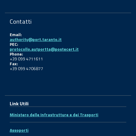
Contatti
Email:
authority@port.taranto.it
PEC:
protocollo.autportta@postecert.it
Phone:
+39 099 4711611
Fax:
+39 099 4706877
Link Utili
Ministero delle Infrastrutture e dei Trasporti
Assoporti