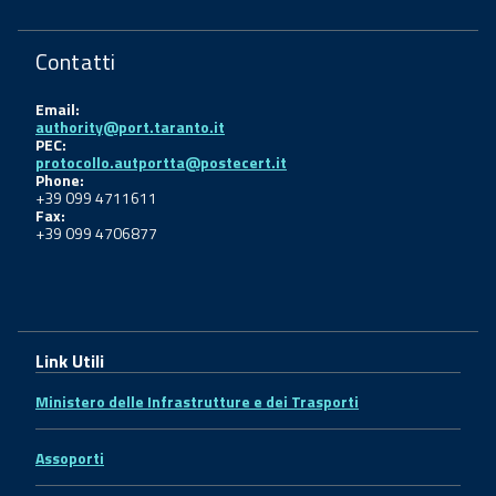
Contatti
Email:
authority@port.taranto.it
PEC:
protocollo.autportta@postecert.it
Phone:
+39 099 4711611
Fax:
+39 099 4706877
Link Utili
Ministero delle Infrastrutture e dei Trasporti
Assoporti