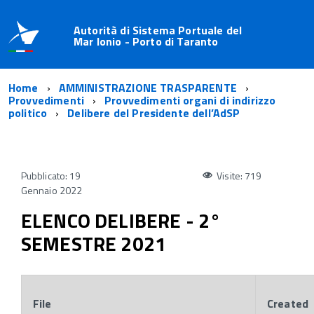
Autorità di Sistema Portuale del
Mar Ionio - Porto di Taranto
Home
AMMINISTRAZIONE TRASPARENTE
Provvedimenti
Provvedimenti organi di indirizzo
politico
Delibere del Presidente dell’AdSP
Pubblicato: 19
Visite: 719
Gennaio 2022
ELENCO DELIBERE - 2°
SEMESTRE 2021
File
Created