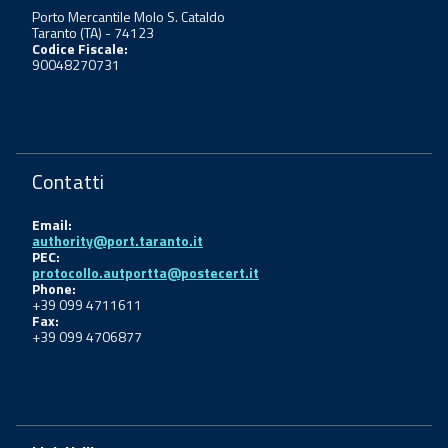
Porto Mercantile Molo S. Cataldo
Taranto (TA) - 74123
Codice Fiscale:
90048270731
Contatti
Email:
authority@port.taranto.it
PEC:
protocollo.autportta@postecert.it
Phone:
+39 099 4711611
Fax:
+39 099 4706877