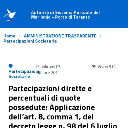
Autorità di Sistema Portuale del
Mar Ionio - Porto di Taranto
Home
AMMINISTRAZIONE TRASPARENTE
Partecipazioni Societarie
Pubblicato: 05
Visite: 914
Partecipazioni
Ottobre 2011
Societarie
Partecipazioni dirette e
percentuali di quote
possedute: Applicazione
dell’art. 8, comma 1, del
decreto legge n. 98 del 6 luglio