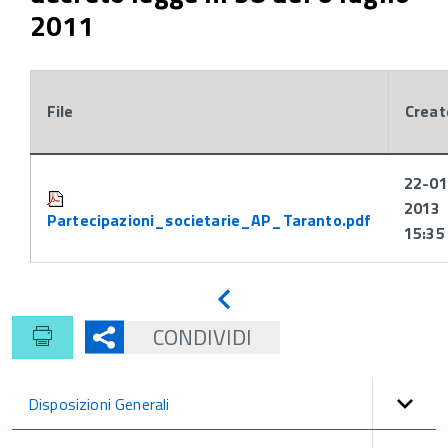
2011
File
Creat
Attachments:
22-01
2013
Partecipazioni_societarie_AP_Taranto.pdf
15:35
Indietro
CONDIVIDI
Disposizioni Generali