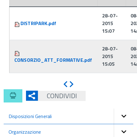
Attachments:
28-07-
08
DISTRIPARK.pdf
2015
20
15:07
14
28-07-
08
2015
20
CONSORZIO_ATT_FORMATIVE.pdf
15:05
14
Indietro
Avanti
CONDIVIDI
Disposizioni Generali
Organizzazione