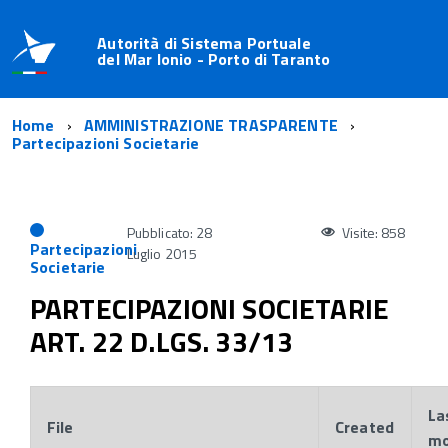
Autorità di Sistema Portuale
del Mar Ionio - Porto di Taranto
Home
AMMINISTRAZIONE TRASPARENTE
Partecipazioni Societarie
Pubblicato: 28
Visite: 858
Partecipazioni
Luglio 2015
Societarie
PARTECIPAZIONI SOCIETARIE
ART. 22 D.LGS. 33/13
La
File
Created
mo