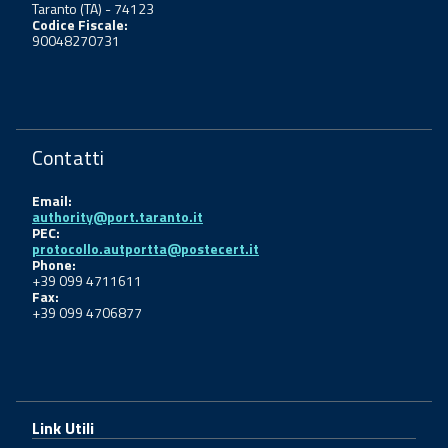
Taranto (TA) - 74123
Codice Fiscale:
90048270731
Contatti
Email:
authority@port.taranto.it
PEC:
protocollo.autportta@postecert.it
Phone:
+39 099 4711611
Fax:
+39 099 4706877
Link Utili