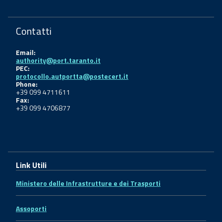
Contatti
Email:
authority@port.taranto.it
PEC:
protocollo.autportta@postecert.it
Phone:
+39 099 4711611
Fax:
+39 099 4706877
Link Utili
Ministero delle Infrastrutture e dei Trasporti
Assoporti