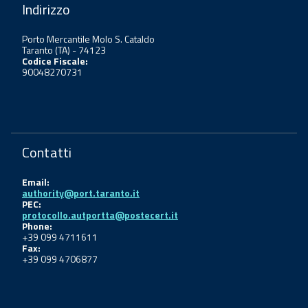
Indirizzo
Porto Mercantile Molo S. Cataldo
Taranto (TA) - 74123
Codice Fiscale:
90048270731
Contatti
Email:
authority@port.taranto.it
PEC:
protocollo.autportta@postecert.it
Phone:
+39 099 4711611
Fax:
+39 099 4706877