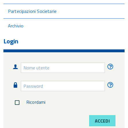
Partecipazioni Societarie
Archivio
Login
Nome
Nome
utente
utente
diment
Password
Passw
diment
Ricordami
ACCEDI