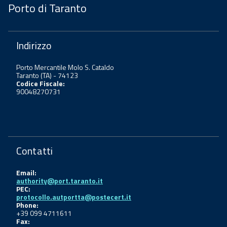
Porto di Taranto
Indirizzo
Porto Mercantile Molo S. Cataldo
Taranto (TA) - 74123
Codice Fiscale:
90048270731
Contatti
Email:
authority@port.taranto.it
PEC:
protocollo.autportta@postecert.it
Phone:
+39 099 4711611
Fax: