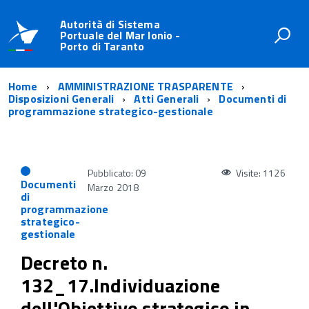
Autorità di Sistema
Portuale del Mar Ionio -
Porto di Taranto
Home
AMMINISTRAZIONE TRASPARENTE
Disposizioni Generali
Atti Generali
Documenti di
programmazione strategico-gestionale
Pubblicato: 09
Visite: 1126
Documenti
Marzo 2018
di
programmazione
strategico-
gestionale
Decreto n.
132_17.Individuazione
dell'Obiettivo strategico in