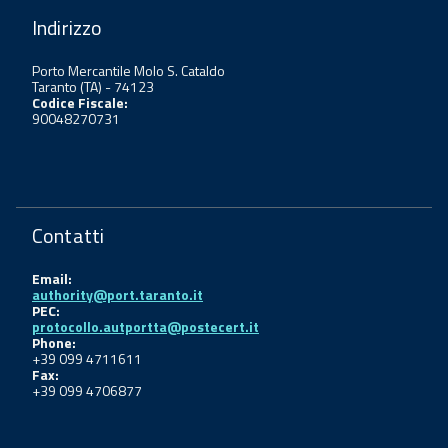
Indirizzo
Porto Mercantile Molo S. Cataldo
Taranto (TA) - 74123
Codice Fiscale:
90048270731
Contatti
Email:
authority@port.taranto.it
PEC:
protocollo.autportta@postecert.it
Phone:
+39 099 4711611
Fax:
+39 099 4706877