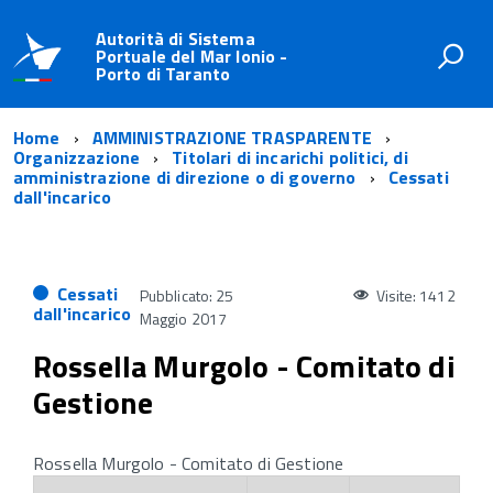
Autorità di Sistema
Portuale del Mar Ionio -
Porto di Taranto
Home
AMMINISTRAZIONE TRASPARENTE
Organizzazione
Titolari di incarichi politici, di
amministrazione di direzione o di governo
Cessati
dall'incarico
Cessati
Pubblicato: 25
Visite: 1412
dall'incarico
Maggio 2017
Rossella Murgolo - Comitato di
Gestione
Rossella Murgolo - Comitato di Gestione