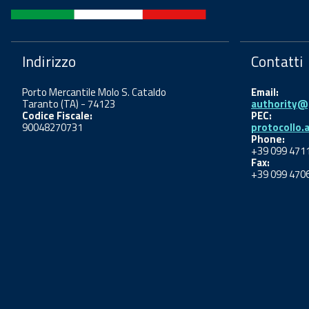
Indirizzo
Contatti
Porto Mercantile Molo S. Cataldo
Email:
Taranto (TA) - 74123
authority@p
Codice Fiscale:
PEC:
90048270731
protocollo.
Phone:
+39 099 471
Fax:
+39 099 470