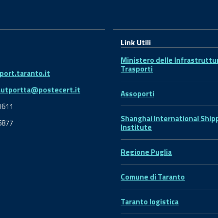
Link Utili
Ministero delle Infrastruttu
Trasporti
ort.taranto.it
autportta@postecert.it
Assoporti
1611
Shanghai International Ship
6877
Institute
Regione Puglia
Comune di Taranto
Taranto logistica