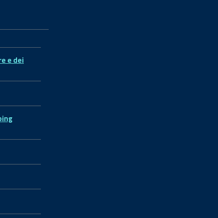
re e dei
ping