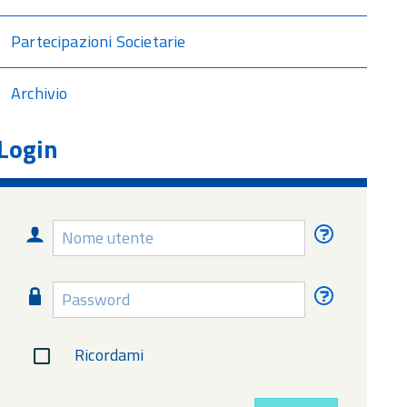
Partecipazioni Societarie
Archivio
Login
Nome
Nome
utente
utente
dimentica
Password
Password
dimentica
Ricordami