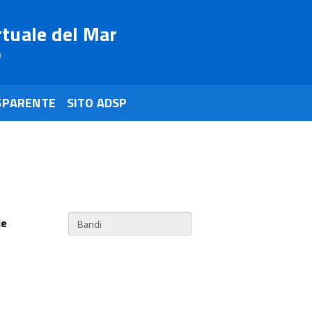
rtuale del Mar
o
SPARENTE
SITO ADSP
ie