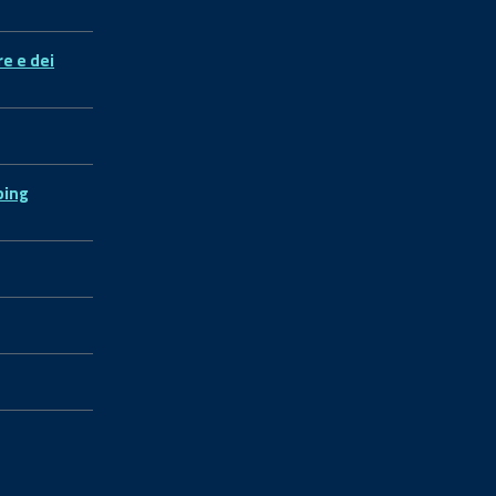
re e dei
ping