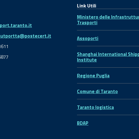
Link Utili
Ministero delle Infrastruttu
Trasporti
ort.taranto.it
autportta@postecert.it
Assoporti
1611
Shanghai International Ship
6877
Institute
Regione Puglia
Comune di Taranto
Taranto logistica
BDAP