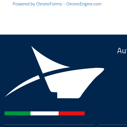
Powered by ChronoForms - ChronoEngine.com
Aut