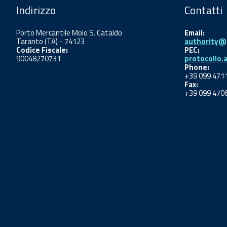
Indirizzo
Contatti
Porto Mercantile Molo S. Cataldo
Email:
Taranto (TA) - 74123
authority@p
Codice Fiscale:
PEC:
90048270731
protocollo.
Phone:
+39 099 471
Fax:
+39 099 470