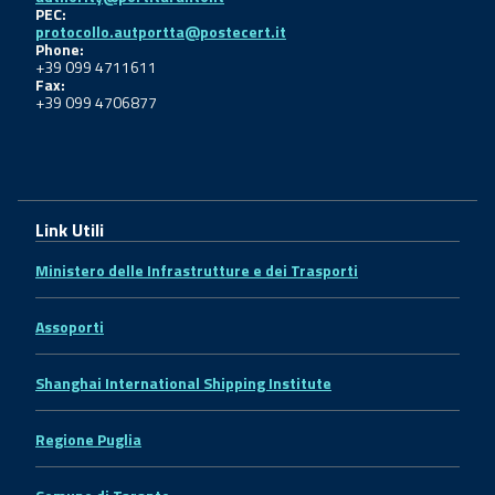
PEC:
protocollo.autportta@postecert.it
Phone:
+39 099 4711611
Fax:
+39 099 4706877
Link Utili
Ministero delle Infrastrutture e dei Trasporti
Assoporti
Shanghai International Shipping Institute
Regione Puglia