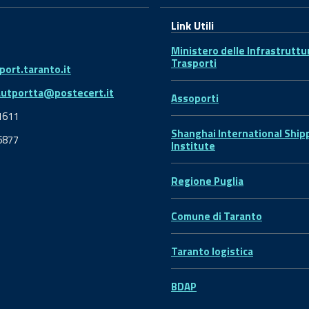
Link Utili
Ministero delle Infrastruttu
Trasporti
ort.taranto.it
autportta@postecert.it
Assoporti
1611
Shanghai International Ship
6877
Institute
Regione Puglia
Comune di Taranto
Taranto logistica
BDAP