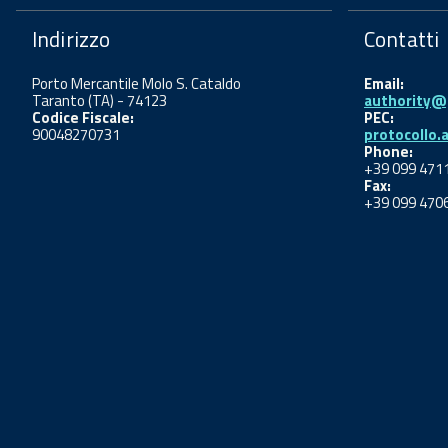
Indirizzo
Contatti
Porto Mercantile Molo S. Cataldo
Email:
Taranto (TA) - 74123
authority@p
Codice Fiscale:
PEC:
90048270731
protocollo.
Phone:
+39 099 471
Fax:
+39 099 470