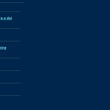
re e dei
ping