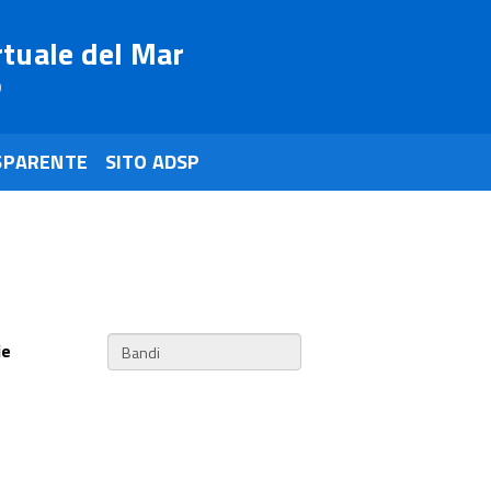
rtuale del Mar
o
SPARENTE
SITO ADSP
ie