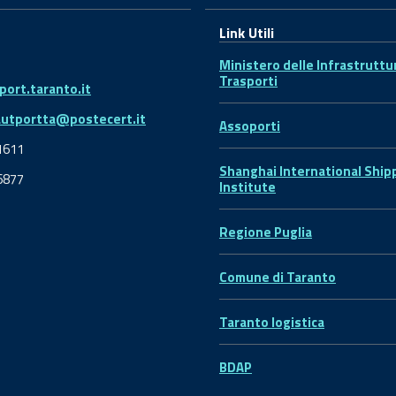
Link Utili
Ministero delle Infrastruttu
Trasporti
ort.taranto.it
autportta@postecert.it
Assoporti
1611
Shanghai International Ship
6877
Institute
Regione Puglia
Comune di Taranto
Taranto logistica
BDAP