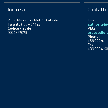
Indirizzo
Contatti
Porto Mercantile Molo S. Cataldo
Email:
Taranto (TA) - 74123
authority@p
Codice Fiscale:
PEC:
90048270731
protocollo.
Phone:
+39 099 471
Fax:
+39 099 470