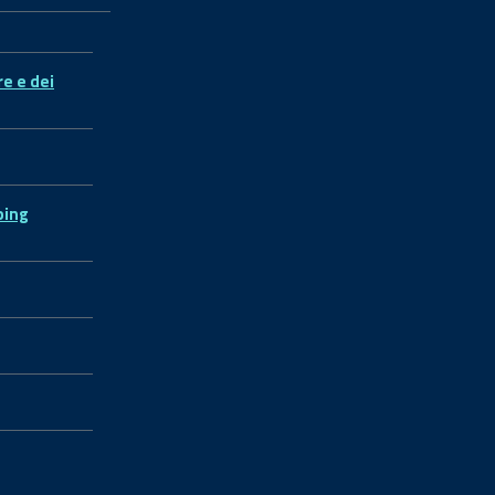
re e dei
ping