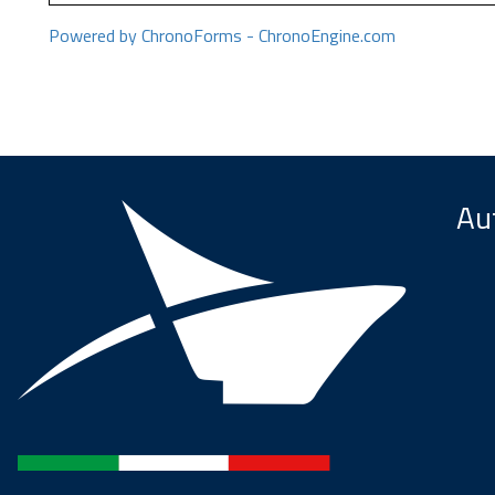
Powered by ChronoForms - ChronoEngine.com
Aut