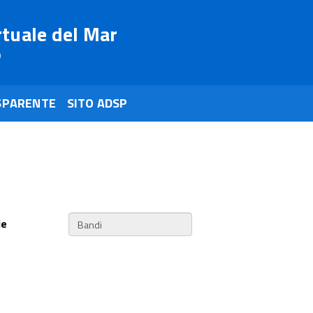
rtuale del Mar
o
SPARENTE
SITO ADSP
ie