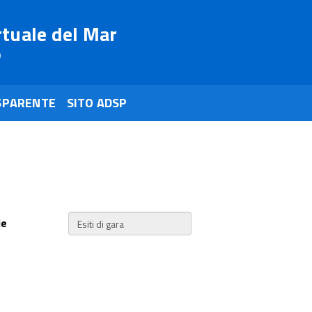
rtuale del Mar
o
SPARENTE
SITO ADSP
ie