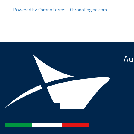
Powered by ChronoForms - ChronoEngine.com
Aut