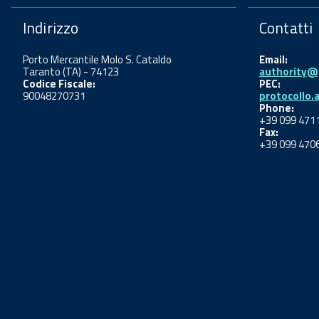
Indirizzo
Contatti
Porto Mercantile Molo S. Cataldo
Email:
Taranto (TA) - 74123
authority@p
Codice Fiscale:
PEC:
90048270731
protocollo.
Phone:
+39 099 471
Fax:
+39 099 470