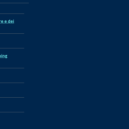
re e dei
ping