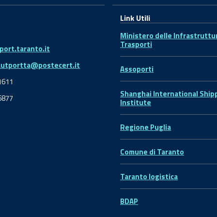
Link Utili
Ministero delle Infrastruttu
Trasporti
ort.taranto.it
autportta@postecert.it
Assoporti
1611
Shanghai International Ship
6877
Institute
Regione Puglia
Comune di Taranto
Taranto logistica
BDAP