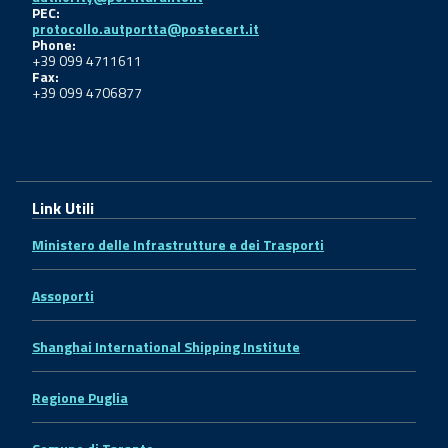
PEC:
protocollo.autportta@postecert.it
Phone:
+39 099 4711611
Fax:
+39 099 4706877
Link Utili
Ministero delle Infrastrutture e dei Trasporti
Assoporti
Shanghai International Shipping Institute
Regione Puglia