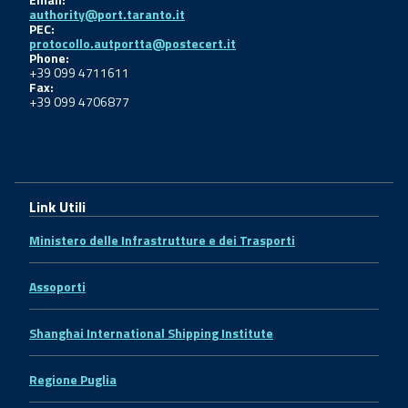
authority@port.taranto.it
PEC:
protocollo.autportta@postecert.it
Phone:
+39 099 4711611
Fax:
+39 099 4706877
Link Utili
Ministero delle Infrastrutture e dei Trasporti
Assoporti
Shanghai International Shipping Institute
Regione Puglia