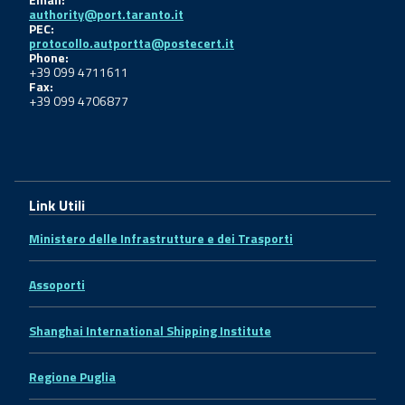
authority@port.taranto.it
PEC:
protocollo.autportta@postecert.it
Phone:
+39 099 4711611
Fax:
+39 099 4706877
Link Utili
Ministero delle Infrastrutture e dei Trasporti
Assoporti
Shanghai International Shipping Institute
Regione Puglia