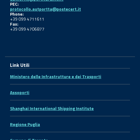
PEC:
protocollo.autportta@postecert.it
Phone:
+39 099 4711611
Fax:
+39 099 4706877
Link Utili
Ministero delle Infrastrutture e dei Trasporti
Assoporti
Shanghai International Shipping Institute
Regione Puglia