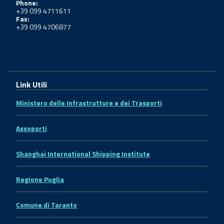
Phone:
+39 099 4711611
Fax:
+39 099 4706877
Link Utili
Ministero delle Infrastrutture e dei Trasporti
Assoporti
Shanghai International Shipping Institute
Regione Puglia
Comune di Taranto