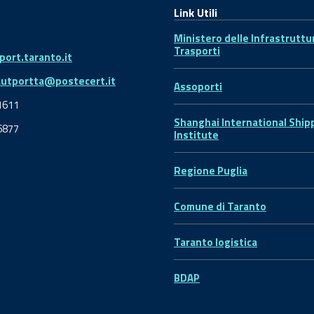
Link Utili
Ministero delle Infrastruttu
Trasporti
ort.taranto.it
autportta@postecert.it
Assoporti
1611
Shanghai International Ship
6877
Institute
Regione Puglia
Comune di Taranto
Taranto logistica
BDAP