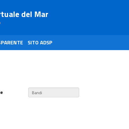
rtuale del Mar
o
SPARENTE
SITO ADSP
ie