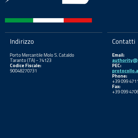
Indirizzo
Contatti
Porto Mercantile Molo S. Cataldo
Email:
Taranto (TA) - 74123
authority@p
Codice Fiscale:
PEC:
90048270731
protocollo.
Phone:
+39 099 471
Fax:
+39 099 470