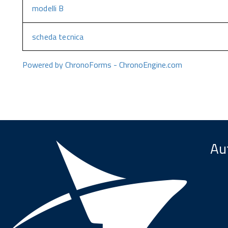
modelli B
scheda tecnica
Powered by ChronoForms - ChronoEngine.com
Aut