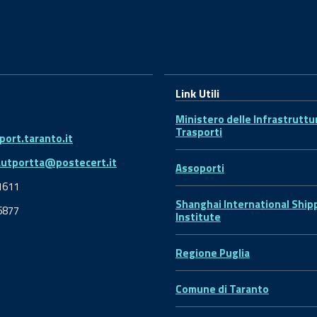
Link Utili
Ministero delle Infrastruttu
Trasporti
ort.taranto.it
autportta@postecert.it
Assoporti
1611
Shanghai International Ship
6877
Institute
Regione Puglia
Comune di Taranto