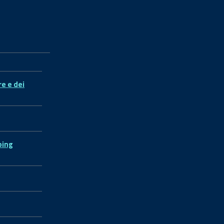
re e dei
ping