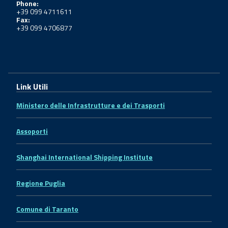
Phone:
+39 099 4711611
Fax:
+39 099 4706877
Link Utili
Ministero delle Infrastrutture e dei Trasporti
Assoporti
Shanghai International Shipping Institute
Regione Puglia
Comune di Taranto